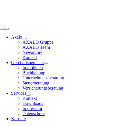
Zum
Inhalt
springen
Toggle
Navigation
Axalo
AXALO Gruppe
AXALO Team
Newarchiv
Kontakt
Geschäftsbereiche
Immobilien
Buchhaltung
Unternehmensberatung
Steuerberatung
Versicherungsberatung
Services
Kontakt
Downloads
Impressum
Datenschutz
Karriere