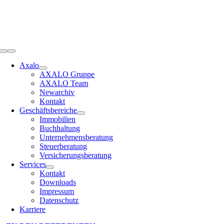
Zum
Inhalt
springen
Toggle
Navigation
Axalo
AXALO Gruppe
AXALO Team
Newarchiv
Kontakt
Geschäftsbereiche
Immobilien
Buchhaltung
Unternehmensberatung
Steuerberatung
Versicherungsberatung
Services
Kontakt
Downloads
Impressum
Datenschutz
Karriere