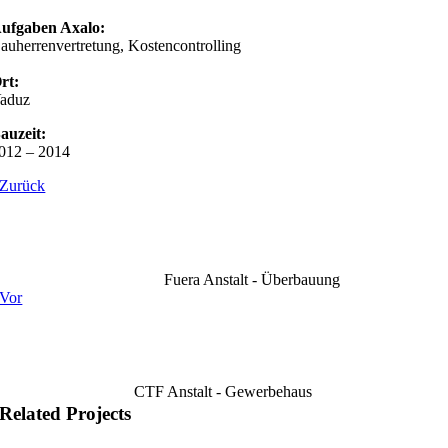
ufgaben Axalo:
auherrenvertretung, Kostencontrolling
rt:
aduz
auzeit:
012 – 2014
Zurück
Fuera Anstalt - Überbauung
Vor
CTF Anstalt - Gewerbehaus
Related Projects