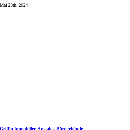
Mai 28th, 2024
Griffin Immobilien Anstalt – Bürogebäude